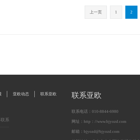
上一页
1
2
联系亚欧
绩
亚欧动态
联系亚欧
联系电话：010-8844-6980
网址：http：//www.bjyozd.com
邮箱：bjyozd@bjyozd.com