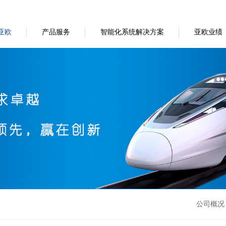
亚欧
产品服务
智能化系统解决方案
亚欧业绩
公司概况